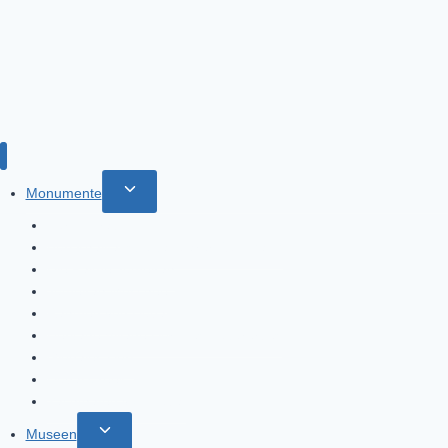
Untermenü
Monumente
umschalten
Burj Al Arab
Burj Khalifa: spektakulärer Rundgang
Die Palme Jumeirah
Jumeirah Moschee
Rahmen von Dubai
Heritage Village Dorf des Kulturerbes
Globales Dorf
Dubai Creek
Yachthafen von Dubai
Untermenü
Museen