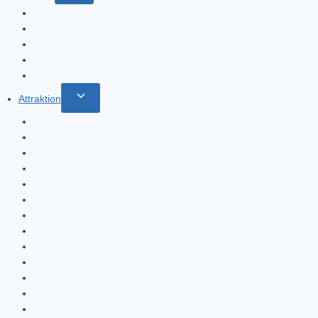
umschalten
Etihad Museum
Saruq-Al-Hadid-Museum
Dubai Museum – Al-Fahidi-Fort
Museum der Illusionen
Museum der Zukunft
Untermenü
Attraktion
umschalten
Das Sky Views Observatorium
Brunnen von Dubai
Ain Dubai Riesenrad
Bollywood Park
Dubai Aquarium
Dubai Miracle Garden
Legoland in Dubai
Madame Tussauds Dubai
Souks
Ski Dubai
Was kann man in der Wüste von Dubai unternehmen?
Parks in Dubai
Wasserparks