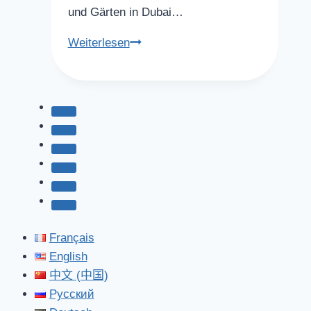
und Gärten in Dubai…
Parks
Weiterlesen
in
Dubai
Français
English
中文 (中国)
Русский