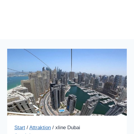
Start
/
Attraktion
/
xline Dubai