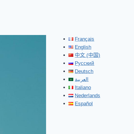
Français
English
中文 (中国)
Русский
Deutsch
العربية
Italiano
Nederlands
Español