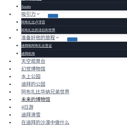
Souks
吸引力
阿布扎比卢浮宫
阿布扎比的法拉利世界
准备好他的旅程
迪拜和阿布扎比签证
迪拜机场
天空观景台
幻觉博物馆
水上公园
迪拜的公园
阿布扎比华纳兄弟世界
未来的博物馆
4日游
迪拜滑雪
在迪拜的沙漠中做什么