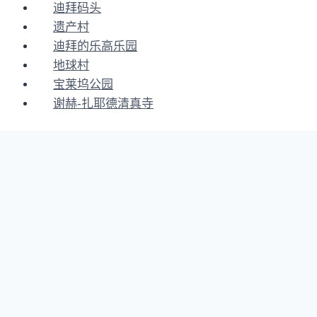
迪拜码头
遗产村
迪拜的乐高乐园
地球村
宝莱坞公园
谢赫-扎耶德清真寺