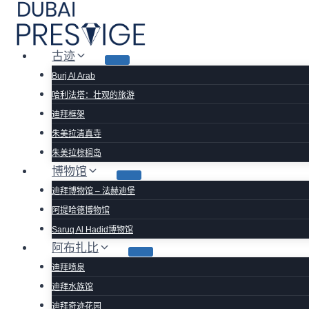
跳
到
内
古迹
容
Burj Al Arab
哈利法塔：壮观的旅游
迪拜框架
朱美拉清真寺
朱美拉棕榈岛
博物馆
迪拜博物馆 – 法赫迪堡
阿提哈德博物馆
Saruq Al Hadid博物馆
阿布扎比
迪拜喷泉
迪拜水族馆
迪拜奇迹花园